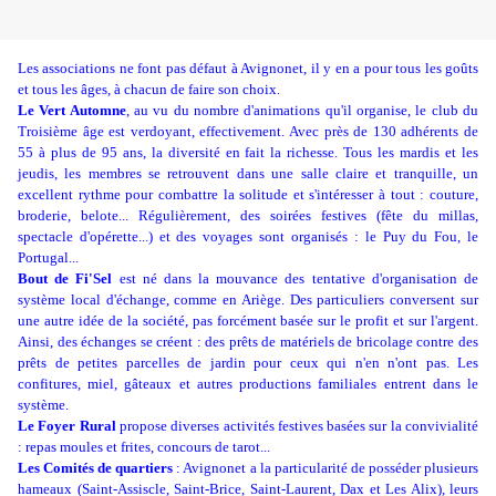
Les associations ne font pas défaut à Avignonet, il y en a pour tous les goûts
et tous les âges, à chacun de faire son choix.
Le Vert Automne
, au vu du nombre d'animations qu'il organise, le club du
Troisième âge est verdoyant, effectivement. Avec près de 130 adhérents de
55 à plus de 95 ans, la diversité en fait la richesse. Tous les mardis et les
jeudis, les membres se retrouvent dans une salle claire et tranquille, un
excellent rythme pour combattre la solitude et s'intéresser à tout : couture,
broderie, belote... Régulièrement, des soirées festives (fête du millas,
spectacle d'opérette...) et des voyages sont organisés : le Puy du Fou, le
Portugal...
Bout de Fi'Sel
est né dans la mouvance des tentative d'organisation de
système local d'échange, comme en Ariège. Des particuliers conversent sur
une autre idée de la société, pas forcément basée sur le profit et sur l'argent.
Ainsi, des échanges se créent : des prêts de matériels de bricolage contre des
prêts de petites parcelles de jardin pour ceux qui n'en n'ont pas. Les
confitures, miel, gâteaux et autres productions familiales entrent dans le
système.
Le Foyer Rural
propose diverses activités festives basées sur la convivialité
: repas moules et frites, concours de tarot...
Les Comités de quartiers
: Avignonet a la particularité de posséder plusieurs
hameaux (Saint-Assiscle, Saint-Brice, Saint-Laurent, Dax et Les Alix), leurs