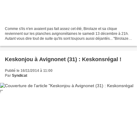
Comme s'ils n'en avaient pas fait assez cet été, Birolaze et sa clique
reviennent sur les planches avignonétaines le samedi 13 décembre à 21h.
Autant vous dire tout de suite qu'ils sont toujours aussi déjantés... "Birolaze
tourne mal" est la nouvelle...
Keskonjou à Avignonet (31) : Keskonsrégal !
Publié le 16/11/2014 à 11:00
Par
Syndicat