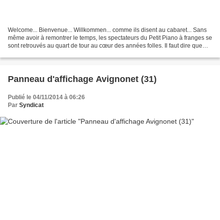
Welcome... Bienvenue... Willkommen... comme ils disent au cabaret... Sans
même avoir à remontrer le temps, les spectateurs du Petit Piano à franges se
sont retrouvés au quart de tour au cœur des années folles. Il faut dire que
leur hôte a su y faire......
Panneau d'affichage Avignonet (31)
Publié le 04/11/2014 à 06:26
Par
Syndicat