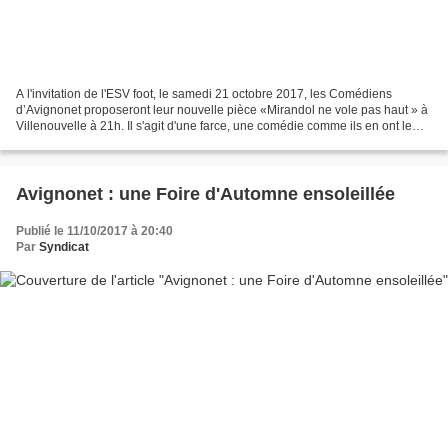
A l'invitation de l'ESV foot, le samedi 21 octobre 2017, les Comédiens
d’Avignonet proposeront leur nouvelle pièce «Mirandol ne vole pas haut » à
Villenouvelle à 21h. Il s'agit d'une farce, une comédie comme ils en ont le
secret avec du rire, du patois...
Avignonet : une Foire d'Automne ensoleillée
Publié le 11/10/2017 à 20:40
Par
Syndicat