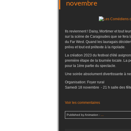
novembre
Ils reviennent ! Daisy, Mortimer et tout leu
sur la scène de Caragoudes que se fera l
du Far West. Quand les lauragais déciden
prévu et tout est prétexte à la rigolade.
La création 2023 du festival d'été avigno
première étape de la tournée locale. La 
pour la 1ère partie du spectacle.
Une soirée absolument divertissante à n
Organisation: Foyer rural
Samedi 18 novembre - 21 h salle des fête
Voir les commentaires
Published by Animation
-
…