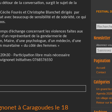
 détour de la conversation, surgit le sujet de la
FESTIVAL D
Cécile Fourès et Christophe Blanchet dirigés par
cat avec beaucoup de sensibilité et de sobriété, ce qui
pos.
 temps d’échange concernant les violences faites aux
 d’un représentant de la gendarmerie de
Newsletter
on, Maire, d’une psychologue, d’un médecin, d’une
Abonnez-vous
tion muretaine « du côté des femmes »
20h30 - Participation libre mais nécessaire
Avignonet Initiatives 0768576550
Pagination
Accueil
Contact
Catégories
Un grand livr
Agenda 202
Un village où 
Retour sur l
gnonet à Caragoudes le 18