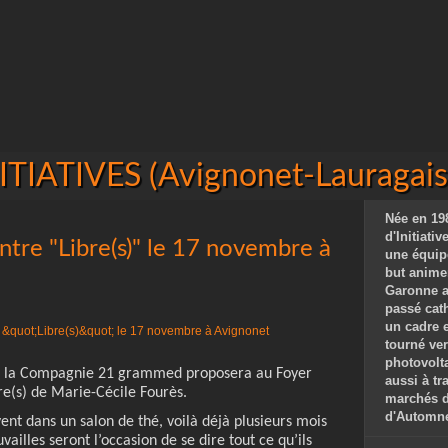
IATIVES (Avignonet-Lauragais 
Née en 198
d'Initiati
ntre "Libre(s)" le 17 novembre à
une équip
but animer
Garonne a
passé cat
un cadre 
tourné ver
photovolta
, la Compagnie 21 grammed proposera au Foyer
aussi à tr
re(s) de Marie-Cécile Fourès.
marchés de
d'Automne,
ent dans un salon de thé, voilà déjà plusieurs mois
uvailles seront l’occasion de se dire tout ce qu’ils