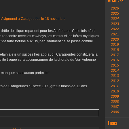
Archives
2026
2025
2024
2023
2022
r drôle de clique repartent pour les Amériques. Cette fois, c'est
2021
a rencontre avec les cowboys, les cactus et les héros mythiques
2020
t de faire fortune aux Us, rien, vraiment ne se passe comme
2019
2018
nétain a été un succès très applaudi. Caragoudes constituera la
2017
petite troupe sera accompagnée de la chorale du Vert Automne
2016
2015
2014
e manquer sous aucun prétexte !
2013
2012
s de Caragoudes / Entrée 10 €, gratuit moins de 12 ans
2011
2010
2009
2008
2007
2006
Liens