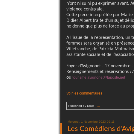
n’ont ni su ni pu exprimer avant. Au
violence conjugale.
Cette pièce interprétée par Marie-
Didier Albert traite d’un sujet déli
ne donne que plus de force au pro
A l’issue de la représentation, un
femmes sera organisé en présence
Villefranche, de Patricia Malmais
assistante sociale et de l’associa
Foyer d’Avignonet - 17 novembre - 
Renseignements et réservations : 
ou
tourisme.avignonet@laposte.net
Voir les commentaires
Published by Emile
-
…
Mercredi, 1 Novembre 2023 06:11
Les Comédiens d'Avi