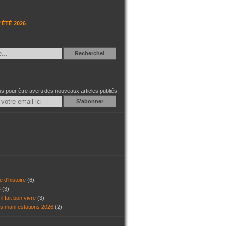
'ÉTÉ 2026
Recherche
Recherche!
 pour être averti des nouveaux articles publiés.
Email
e d'histoire
(6)
6
(3)
il fait bon vivre
(3)
es manifestations 2026
(2)