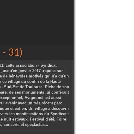
- 31)
1, cette association - Syndicat
ve jusqu'en janvier 2017 -repose sur
e de bénévoles motivés qui n'a qu'un
 ce village du confin de la Haute-
u Sud-Est de Toulouse. Riche de son
hare, de ses monuments lui conférant
exceptionnel, Avignonet est aussi
s l'avenir avec un très récent parc
ïque et éolien. Un village à découvrir
avers les manifestations du Syndicat :
 nuit estivaux, Festival d'été, Foire
 concerts et spectacles...