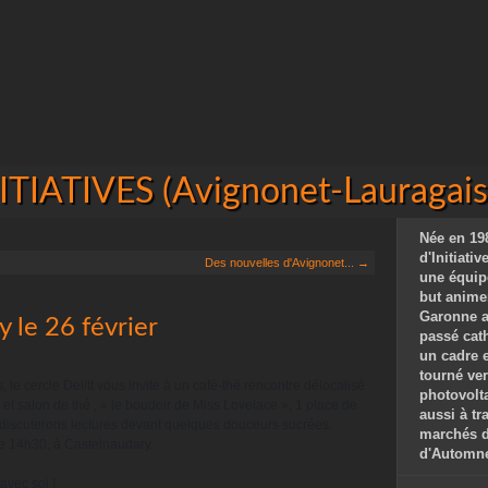
IATIVES (Avignonet-Lauragais 
Née en 198
d'Initiati
Des nouvelles d'Avignonet... →
une équip
but animer
Garonne a
y le 26 février
passé cat
un cadre 
tourné ver
 le cercle Delitt vous invite à un café-thé rencontre délocalisé 
photovolta
e et salon de thé , « le boudoir de Miss Lovelace », 1 place de 
aussi à tr
iscuterons lectures devant quelques douceurs sucrées. 
marchés de
de 14h30, à Castelnaudary.
d'Automne,
avec soi ! 