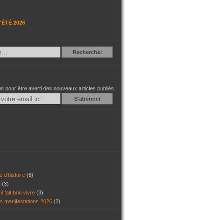
'ÉTÉ 2026
Recherche
Recherche!
 pour être averti des nouveaux articles publiés.
Email
e d'histoire
(6)
6
(3)
il fait bon vivre
(3)
es manifestations 2026
(2)