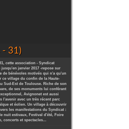
- 31)
1, cette association - Syndicat
ve jusqu'en janvier 2017 -repose sur
e de bénévoles motivés qui n'a qu'un
 ce village du confin de la Haute-
u Sud-Est de Toulouse. Riche de son
hare, de ses monuments lui conférant
exceptionnel, Avignonet est aussi
s l'avenir avec un très récent parc
ïque et éolien. Un village à découvrir
avers les manifestations du Syndicat :
 nuit estivaux, Festival d'été, Foire
 concerts et spectacles...