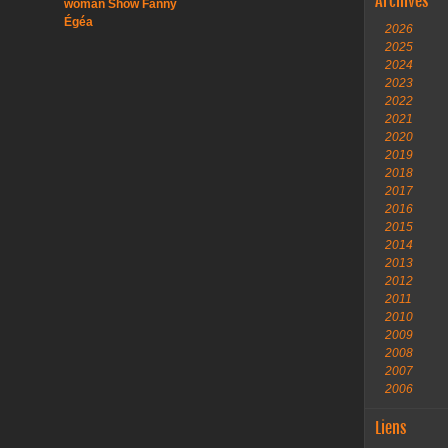
Archives
woman Show Fanny
Égéa
2026
2025
2024
2023
2022
2021
2020
2019
2018
2017
2016
2015
2014
2013
2012
2011
2010
2009
2008
2007
2006
Liens