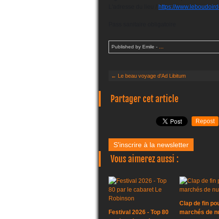
L'adresse du lieu / 
https://www.leboudoir
Pass sanitaire obligatoire 
Published by Emile
-
…
← Le beau voyage d'Ad Libitum
Partager cet article
Repost
S'inscrire à la newsletter
Vous aimerez aussi :
Clap de fin po
Festival 2026 - Top 80
marchés de nu