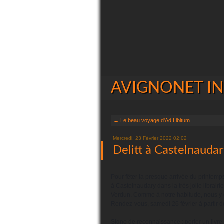
AVIGNONET INIT
← Le beau voyage d'Ad Libitum
Mercredi, 23 Février 2022 02:02
Delitt à Castelnaudar
Pour fêter la presque arrivée du printemps,
à Castelnaudary dans la très jolie librairi
Verdun. Comme à notre habitude, nous y d
Rendez-vous, samedi 26 février à partir 
Signe de reconnaissance : porter un livre 