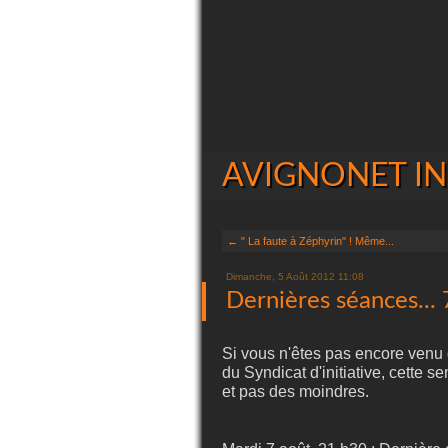
AVIGNONET INIT
← " La faute à Zéphyrin" ! Même...
Dimanche, 5 Août 2012 11:08
Dernières séances... 7
Si vous n'êtes pas encore venu 
du Syndicat d'initiative, cette
et pas des moindres.