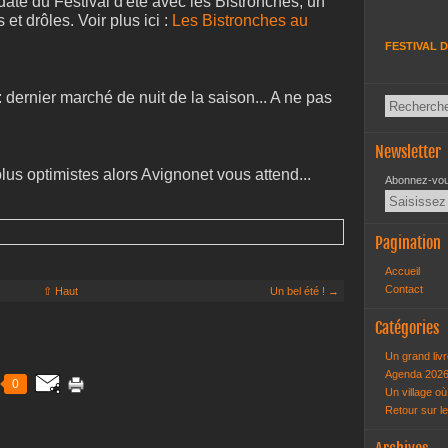
date du Festival d'été avec les Bistronches, un
t drôles. Voir plus ici :
Les Bistronches au
FESTIVAL D
: dernier marché de nuit de la saison... A ne pas
Newsletter
lus optimistes alors Avignonet vous attend...
Abonnez-vous
Pagination
Accueil
Contact
⇧ Haut
Un bel été ! →
Catégories
Un grand livr
Agenda 202
0
Un village où 
Retour sur l