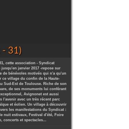
- 31)
1, cette association - Syndicat
ve jusqu'en janvier 2017 -repose sur
e de bénévoles motivés qui n'a qu'un
 ce village du confin de la Haute-
u Sud-Est de Toulouse. Riche de son
hare, de ses monuments lui conférant
exceptionnel, Avignonet est aussi
s l'avenir avec un très récent parc
ïque et éolien. Un village à découvrir
avers les manifestations du Syndicat :
 nuit estivaux, Festival d'été, Foire
 concerts et spectacles...