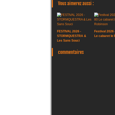
Vous aimerez aussi :
FESTIVAL 2026 -
Festival 2026 
STORMQUESTRA &
Le cabaret le
Les Sans Souci
commentaires