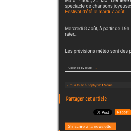
Mardi 7 août, 21 h30 : Dernière 
spectacle de chansons joyeuses e
Festival d'été le mardi 7 août
Mercredi 8 août, à partir de 19h 
rater...
Les prévisions météo sont des p
Published by laure
-
…
← " La faute à Zéphyrin" ! Même...
Partager cet article
Repost
S'inscrire à la newsletter