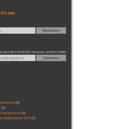
'ÉTÉ 2026
Recherche
Recherche!
 pour être averti des nouveaux articles publiés.
Email
e d'histoire
(6)
6
(3)
il fait bon vivre
(3)
es manifestations 2026
(2)