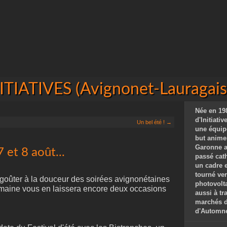
IATIVES (Avignonet-Lauragais 
Née en 198
d'Initiati
Un bel été ! →
une équip
but animer
Garonne a
 et 8 août...
passé cat
un cadre 
tourné ver
goûter à la douceur des soirées avignonétaines
photovolta
 semaine vous en laissera encore deux occasions
aussi à tr
marchés de
d'Automne,