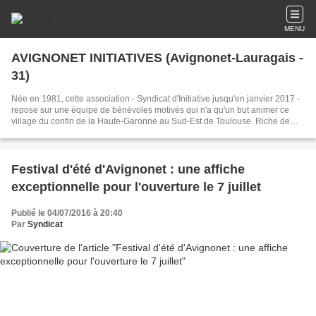
MENU
AVIGNONET INITIATIVES (Avignonet-Lauragais -
31)
Née en 1981, cette association - Syndicat d'Initiative jusqu'en janvier 2017 -
repose sur une équipe de bénévoles motivés qui n'a qu'un but animer ce
village du confin de la Haute-Garonne au Sud-Est de Toulouse. Riche de
son passé cathare, de ses monuments lui conférant un cadre exceptionnel,
Avignonet est aussi tourné vers l'avenir avec un très récent parc
photovoltaïque et éolien. Un village à découvrir aussi à travers les
manifestations du Syndicat : marchés de nuit estivaux, Festival d'été, Foire
Festival d'été d'Avignonet : une affiche
d'Automne, concerts et spectacles...
exceptionnelle pour l'ouverture le 7 juillet
Publié le 04/07/2016 à 20:40
Par
Syndicat