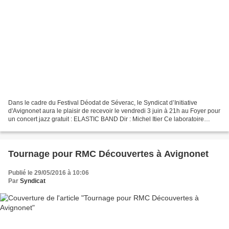
Dans le cadre du Festival Déodat de Séverac, le Syndicat d’Initiative
d'Avignonet aura le plaisir de recevoir le vendredi 3 juin à 21h au Foyer pour
un concert jazz gratuit : ELASTIC BAND Dir : Michel Itier Ce laboratoire
toulousain créé en 1987 par Michel...
Tournage pour RMC Découvertes à Avignonet
Publié le 29/05/2016 à 10:06
Par
Syndicat