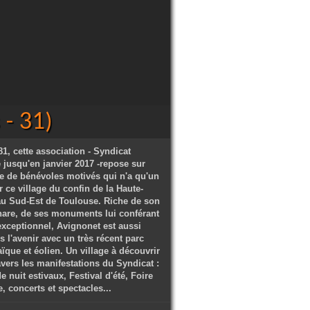
- 31)
1, cette association - Syndicat
ve jusqu'en janvier 2017 -repose sur
e de bénévoles motivés qui n'a qu'un
 ce village du confin de la Haute-
u Sud-Est de Toulouse. Riche de son
hare, de ses monuments lui conférant
exceptionnel, Avignonet est aussi
s l'avenir avec un très récent parc
ïque et éolien. Un village à découvrir
avers les manifestations du Syndicat :
 nuit estivaux, Festival d'été, Foire
 concerts et spectacles...