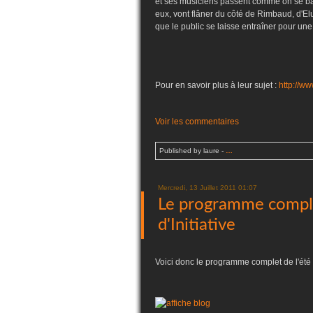
et ses musiciens passent comme on se bal
eux, vont flâner du côté de Rimbaud, d'Elu
que le public se laisse entraîner pour u
Pour en savoir plus à leur sujet :
http://w
Voir les commentaires
Published by laure
-
…
Mercredi, 13 Juillet 2011 01:07
Le programme complet
d'Initiative
Voici donc le programme complet de l'été