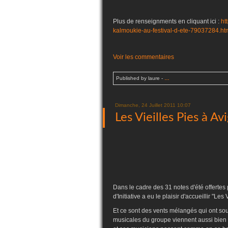
Plus de renseignments en cliquant ici :
ht
kalmoukie-au-festival-d-ete-79037284.ht
Voir les commentaires
Published by laure
-
…
Dimanche, 24 Juillet 2011 10:07
Les Vieilles Pies à A
Dans le cadre des 31 notes d'été offertes
d'Initiative a eu le plaisir d'accueillir "Les 
Et ce sont des vents mélangés qui ont souf
musicales du groupe viennent aussi bien 