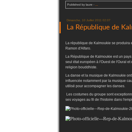
Published by laure
-
…
Dimanche, 10 Juillet 2011 02:07
La République de Kal
La république de Kalmoukie se produira en
Ramon d'Alfaro.
La République de Kalmoukie est un pays de
seul état européen à l'Ouest de l'Oural e
religion bouddhiste.
La danse et la musique de Kalmoukie ont l
influencée notamment par la musique cauca
utilisé pour accompagner les danses.
Les costumes du groupe sont exceptionnel
ses voyages au fil de l'histoire dans l'em