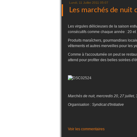
Lundi, 11 Juillet 2011 05:07
Les marchés de nuit 
Les virgules délicieuses de la saison esti
consécutifs comme chaque année : 20 et 27 
Produits maraîchers, gourmandises locales 
vêtements et autres merveilles pour les y
Comme à l'accoutumée on peut se restaure
attend pour profiter des belles soirées d'é
Marchés de nuit, mercredis 20, 27 juillet,
Organisation : Syndicat d'Initiative
Voir les commentaires