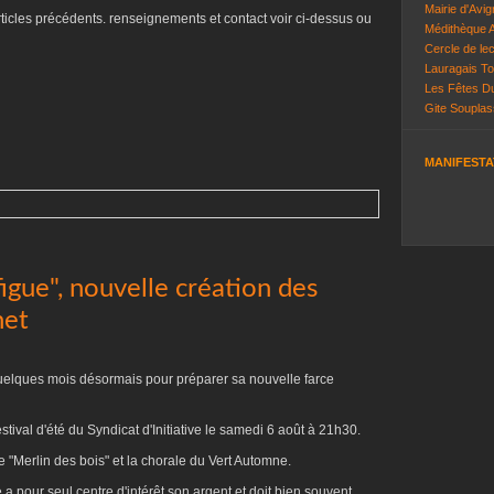
Mairie d'Avi
rticles précédents. renseignements et contact voir ci-dessus ou
Médithèque A
Cercle de lec
Lauragais T
Les Fêtes D
Gite Soupla
MANIFESTA
figue", nouvelle création des
net
uelques mois désormais pour préparer sa nouvelle farce
stival d'été du Syndicat d'Initiative le samedi 6 août à 21h30.
e "Merlin des bois" et la chorale du Vert Automne.
 a pour seul centre d'intérêt son argent et doit bien souvent