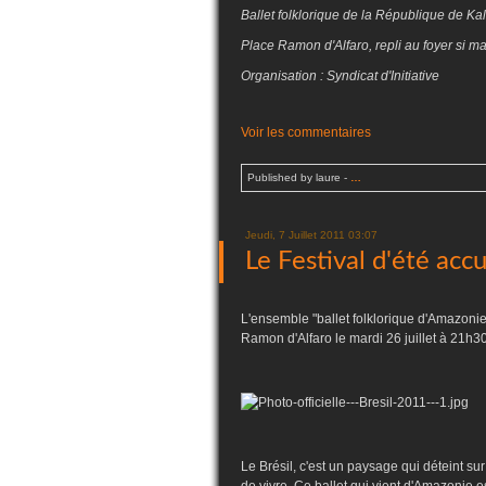
Ballet folklorique de la République de K
Place Ramon d'Alfaro, repli au foyer si m
Organisation : Syndicat d'Initiative
Voir les commentaires
Published by laure
-
…
Jeudi, 7 Juillet 2011 03:07
Le Festival d'été accu
L'ensemble "ballet folklorique d'Amazonie"
Ramon d'Alfaro le mardi 26 juillet à 21h30
Le Brésil, c'est un paysage qui déteint su