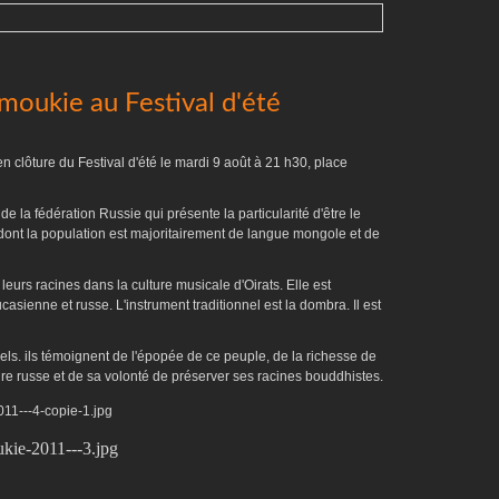
moukie au Festival d'été
 clôture du Festival d'été le mardi 9 août à 21 h30, place
 la fédération Russie qui présente la particularité d'être le
t dont la population est majoritairement de langue mongole et de
eurs racines dans la culture musicale d'Oirats. Elle est
sienne et russe. L'instrument traditionnel est la dombra. Il est
s. ils témoignent de l'épopée de ce peuple, de la richesse de
pire russe et de sa volonté de préserver ses racines bouddhistes.