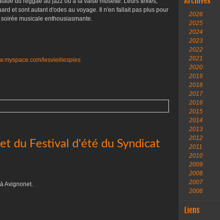
Archives
ade du reggae au jazz ou à la valse musette. Leurs textes,
ard et sont autant d'odes au voyage. Il n'en fallait pas plus pour
2026
ne soirée musicale enthousiasmante.
2025
2024
2023
2022
2021
ww.myspace.com/lesvieillespies
2020
2019
2018
2017
2016
2015
2014
2013
2012
 du Festival d'été du Syndicat
2011
2010
2009
2008
2007
 à Avignonet.
2006
Liens