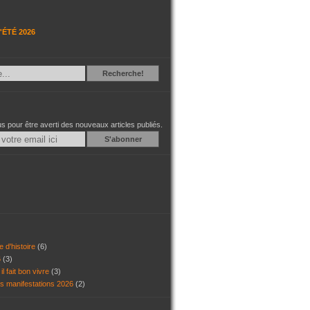
'ÉTÉ 2026
Recherche
Recherche!
 pour être averti des nouveaux articles publiés.
Email
e d'histoire
(6)
6
(3)
il fait bon vivre
(3)
es manifestations 2026
(2)