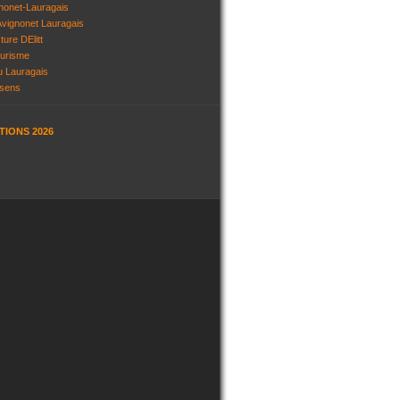
gnonet-Lauragais
vignonet Lauragais
ture DElitt
ourisme
u Lauragais
ssens
TIONS 2026