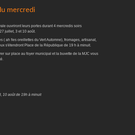
du mercredi
vale ouvriront leurs portes durant 4 mercredis soirs
juillet, 3 et 10 août.
( ah !les oreillettes du Vert Automne), fromages, artisanat,
eux s'étendront Place de la République de 19 h à minuit.
r sur place au foyer municipal et la buvette de la MJC vous
té.
 3, 10 août de 19h à minuit