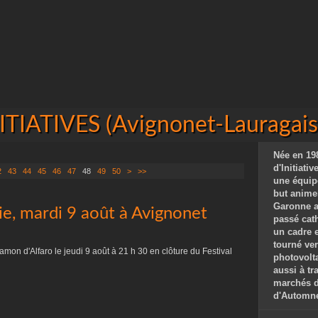
IATIVES (Avignonet-Lauragais 
Née en 198
d'Initiati
2
43
44
45
46
47
48
49
50
>
>>
une équip
but animer
Garonne a
ie, mardi 9 août à Avignonet
passé cat
un cadre 
tourné ver
ramon d'Alfaro le jeudi 9 août à 21 h 30 en clôture du Festival
photovolta
aussi à tr
marchés de
d'Automne,