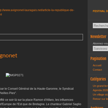
tp://www.avignonet-lauragais.net/article-la-republique-de-
FESTIVAL D
ml
Newsletter
Abonnez-vous
vignonet
Pagination
Accueil
Contact
Catégories
Un grand livr
 par le Conseil Général de la Haute-Garonne, le Syndicat
Agenda 202
Vieilles Pies".
Un village où 
Retour sur l
flé ce soir là sur la place Ramon d'Alfaro, les influences
d'Europe de l'Est que de Bretagne. Le chanteur Gabriel Saglio