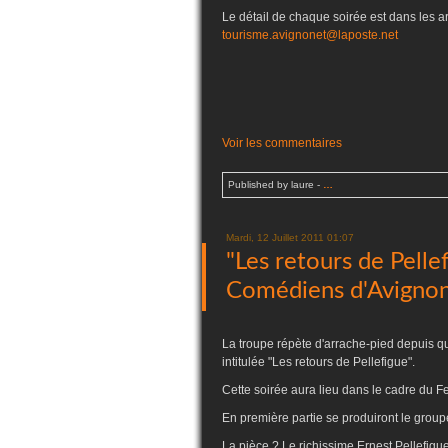
Le détail de chaque soirée est dans les a
tourisme.avignonet@laposte.net
Voir les commentaires
Published by laure
-
…
Mardi, 12 Juillet 2011 01:07
"Les retours de Pelle
Comédiens d'Avigno
La troupe répète d'arrache-pied depuis q
intitulée "Les retours de Pellefigue".
Cette soirée aura lieu dans le cadre du Fe
En première partie se produiront le group
La pièce ? Le richissime Ernest Pellefigue